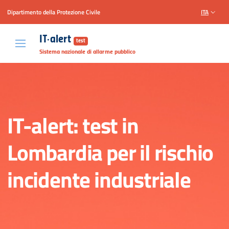
Dipartimento della Protezione Civile
ITA
Vai al contenuto principale
Raggiungi il piè di pagina
IT-alert
test
Sistema nazionale di allarme pubblico
IT-alert: test in
Lombardia per il rischio
incidente industriale