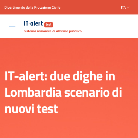
Dipartimento della Protezione Civile
ITA
Vai al contenuto principale
Raggiungi il piè di pagina
IT-alert
test
Sistema nazionale di allarme pubblico
IT-alert: due dighe in
Lombardia scenario di
nuovi test